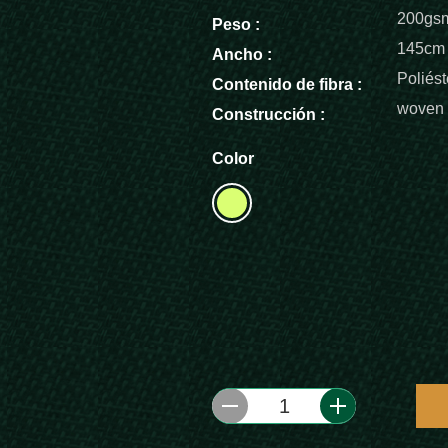
200gs
Peso :
145cm
Ancho :
Poliést
Contenido de fibra :
woven
Construcción :
Color
1