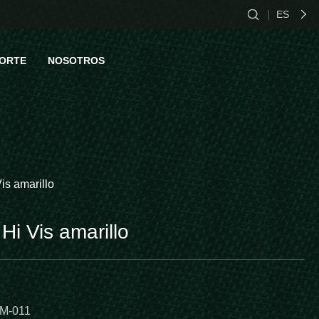
ES
CN
ORTE
NOSOTROS
EN
ES
ustriales
tacto Us
Vis amarillo
 Hi Vis amarillo
M-011