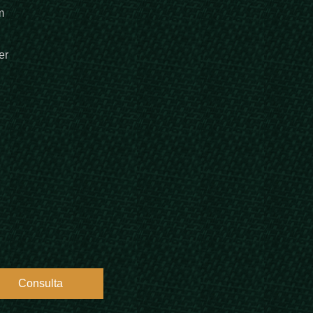
m
er
Consulta