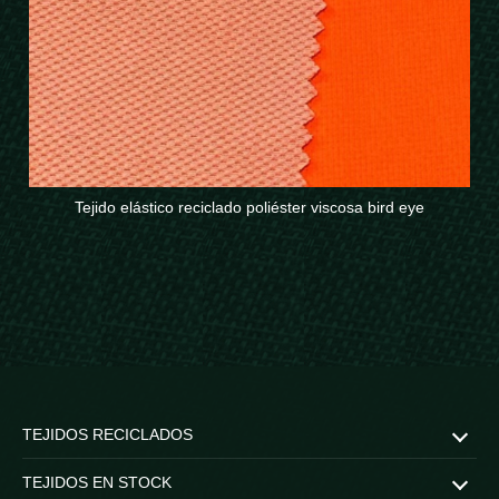
Tejido elástico reciclado poliéster viscosa bird eye
TEJIDOS RECICLADOS
Recycled COTTON & POLYCOTTON
Poliéster & NYLON
WEATHER PROTECTION
STRETCH FABRICS
RECYCLED PROTECTIVE FABRICS
TEJIDOS EN STOCK