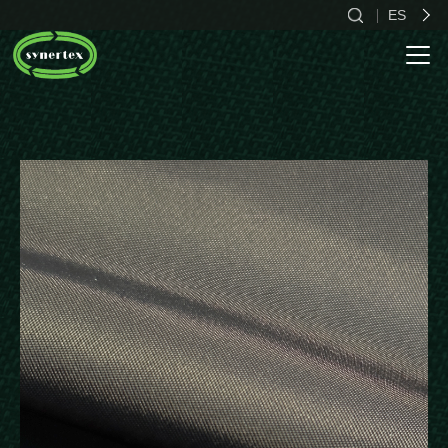
ES
CN
EN
ES